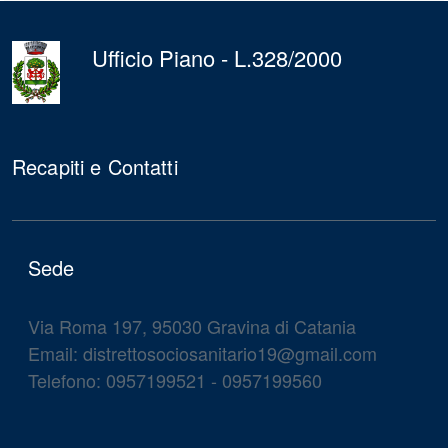
torna
all'inizio
del
Ufficio Piano - L.328/2000
contenuto
Recapiti e Contatti
Sede
Via Roma 197, 95030 Gravina di Catania
Email: distrettosociosanitario19@gmail.com
Telefono: 0957199521 - 0957199560